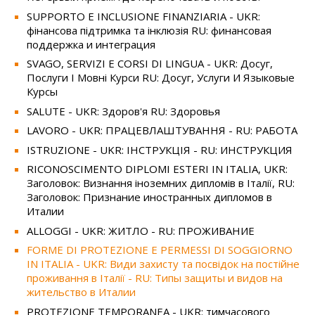
SUPPORTO E INCLUSIONE FINANZIARIA - UKR:
фінансова підтримка та інклюзія RU: финансовая
поддержка и интеграция
SVAGO, SERVIZI E CORSI DI LINGUA - UKR: Досуг,
Послуги І Мовні Курси RU: Досуг, Услуги И Языковые
Курсы
SALUTE - UKR: Здоров'я RU: Здоровья
LAVORO - UKR: ПРАЦЕВЛАШТУВАННЯ - RU: РАБОТА
ISTRUZIONE - UKR: ІНСТРУКЦІЯ - RU: ИНСТРУКЦИЯ
RICONOSCIMENTO DIPLOMI ESTERI IN ITALIA, UKR:
Заголовок: Визнання іноземних дипломів в Італії, RU:
Заголовок: Признание иностранных дипломов в
Италии
ALLOGGI - UKR: ЖИТЛО - RU: ПРОЖИВАНИЕ
FORME DI PROTEZIONE E PERMESSI DI SOGGIORNO
IN ITALIA - UKR: Види захисту та посвідок на постійне
проживання в Італії - RU: Типы защиты и видов на
жительство в Италии
PROTEZIONE TEMPORANEA - UKR: тимчасового