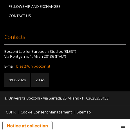
FELLOWSHIP AND EXCHANGES
CONTACT US
Contacts
Bocconi Lab for European Studies (BLEST)
Via Röntgen n. 1, Milan 20136 (ITALY)
E-mail:
blest@unibocconi.it
8/08/2026
20:45
© Università Bocconi - Via Sarfatti, 25 Milano - PI 03628350153
GDPR
|
Cookie Consent Management
|
Sitemap
Notice at collection