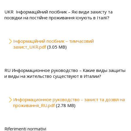
UKR Інформаційний посібник – Які види захисту та
посвідки на постійне проживання існують в Італії?
File
Інформаційний посібник – тимчасовий
захист_UKR.pdf
(3.05 MB)
RU Информационное руководство – Какие виды защиты
и виды на жительство существуют в Италии?
File
Информационное руководство – захист та дозвіл на
проживання_RU.pdf
(2.78 MB)
Riferimenti normativi