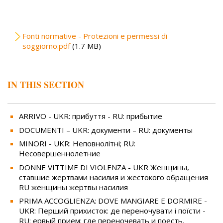
File
Fonti normative - Protezioni e permessi di
soggiorno.pdf
(1.7 MB)
IN THIS SECTION
ARRIVO - UKR: прибуття - RU: прибытие
DOCUMENTI – UKR: документи – RU: документы
MINORI - UKR: Неповнолітні; RU:
Несовершеннолетние
DONNE VITTIME DI VIOLENZA - UKR Женщины,
ставшие жертвами насилия и жестокого обращения
RU женщины жертвы насилия
PRIMA ACCOGLIENZA: DOVE MANGIARE E DORMIRE -
UKR: Перший прихисток: де переночувати і поїсти -
RU: ервый прием: где переночевать и поесть.