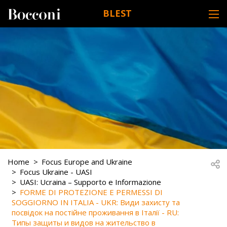
Skip to main content
BLEST
DESK NAVIGATION
BREADCRUMB
Open
Home
Focus Europe and Ukraine
Focus Ukraine - UASI
UASI: Ucraina – Supporto e Informazione
FORME DI PROTEZIONE E PERMESSI DI
SOGGIORNO IN ITALIA - UKR: Види захисту та
посвідок на постійне проживання в Італії - RU:
Типы защиты и видов на жительство в