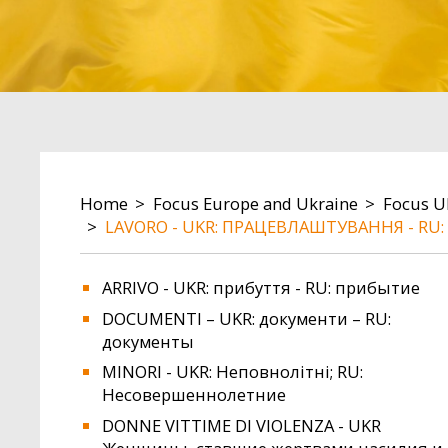
BREADCRUMB
Home
Focus Europe and Ukraine
Focus U
LAVORO - UKR: ПРАЦЕВЛАШТУВАННЯ - RU:
ARRIVO - UKR: прибуття - RU: прибытие
DOCUMENTI – UKR: документи – RU:
документы
MINORI - UKR: Неповнолітні; RU:
Несовершеннолетние
DONNE VITTIME DI VIOLENZA - UKR