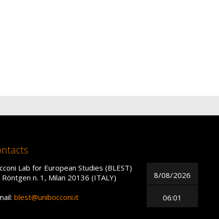
ntacts
cconi Lab for European Studies (BLEST)
8/08/2026
a Röntgen n. 1, Milan 20136 (ITALY)
mail:
blest@unibocconi.it
06:01