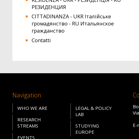
РЕЗИДЕНЦИЯ
CITTADINANZA - UKR Італійське
громадянство - RU Итальянское
гражданство
Contatti
Navigation
Co
Bo
WHO WE ARE
LEGAL & POLICY
Vi
LAB
RESEARCH
E-
STREAMS
STUDYING
EUROPE
EVENTS