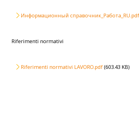
File
Информационный справочник_Работа_RU.pd
Riferimenti normativi
File
Riferimenti normativi LAVORO.pdf
(603.43 KB)