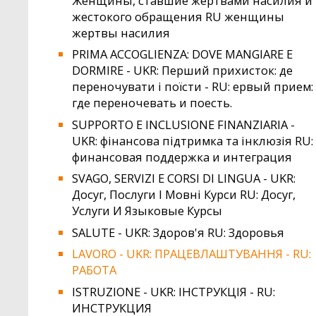
Женщины, ставшие жертвами насилия и
жестокого обращения RU женщины
жертвы насилия
PRIMA ACCOGLIENZA: DOVE MANGIARE E
DORMIRE - UKR: Перший прихисток: де
переночувати і поїсти - RU: ервый прием:
где переночевать и поесть.
SUPPORTO E INCLUSIONE FINANZIARIA -
UKR: фінансова підтримка та інклюзія RU:
финансовая поддержка и интеграция
SVAGO, SERVIZI E CORSI DI LINGUA - UKR:
Досуг, Послуги І Мовні Курси RU: Досуг,
Услуги И Языковые Курсы
SALUTE - UKR: Здоров'я RU: Здоровья
LAVORO - UKR: ПРАЦЕВЛАШТУВАННЯ - RU:
РАБОТА
ISTRUZIONE - UKR: ІНСТРУКЦІЯ - RU:
ИНСТРУКЦИЯ