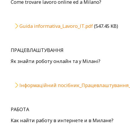
Come trovare lavoro online ed a Milano?
File
Guida informativa_Lavoro_IT.pdf
(547.45 KB)
ПРАЦЕВЛАШТУВАННЯ
Як знайти роботу онлайн та у Мілані?
File
Інформаційний посібник_Працевлаштування_
РАБОТА
Как найти работу в интернете и в Милане?